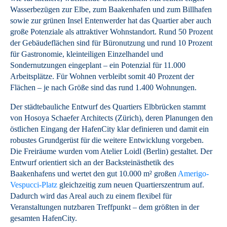
Wasserbezügen zur Elbe, zum Baakenhafen und zum Billhafen
sowie zur grünen Insel Entenwerder hat das Quartier aber auch
große Potenziale als attraktiver Wohnstandort. Rund 50 Prozent
der Gebäudeflächen sind für Büronutzung und rund 10 Prozent
für Gastronomie, kleinteiligen Einzelhandel und
Sondernutzungen eingeplant – ein Potenzial für 11.000
Arbeitsplätze. Für Wohnen verbleibt somit 40 Prozent der
Flächen – je nach Größe sind das rund 1.400 Wohnungen.
Der städtebauliche Entwurf des Quartiers Elbbrücken stammt
von Hosoya Schaefer Architects (Zürich), deren Planungen den
östlichen Eingang der HafenCity klar definieren und damit ein
robustes Grundgerüst für die weitere Entwicklung vorgeben.
Die Freiräume wurden vom Atelier Loidl (Berlin) gestaltet. Der
Entwurf orientiert sich an der Backsteinästhetik des
Baakenhafens und wertet den gut 10.000 m² großen
Amerigo-
Vespucci-Platz
gleichzeitig zum neuen Quartierszentrum auf.
Dadurch wird das Areal auch zu einem flexibel für
Veranstaltungen nutzbaren Treffpunkt – dem größten in der
gesamten HafenCity.